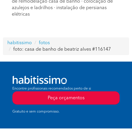
de remodelação casa de banho
·
colocação de
azulejos e ladrilhos
·
instalação de persianas
elétricas
habitissimo
fotos
foto: casa de banho de beatriz alves #116147
Encontre profissionais recomendados perto de si
Peça orçamentos
Gratuito e sem compromisso.