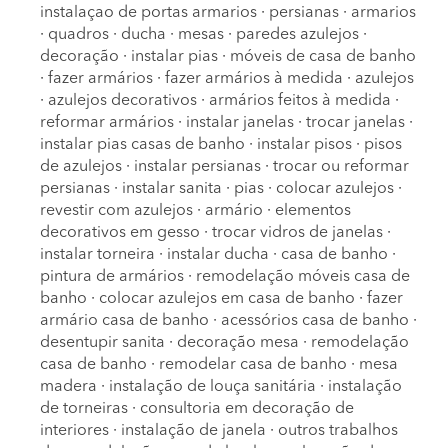
instalaçao de portas armarios
·
persianas
·
armarios
·
quadros
·
ducha
·
mesas
·
paredes azulejos
·
decoração
·
instalar pias
·
móveis de casa de banho
·
fazer armários
·
fazer armários à medida
·
azulejos
·
azulejos decorativos
·
armários feitos à medida
·
reformar armários
·
instalar janelas
·
trocar janelas
·
instalar pias casas de banho
·
instalar pisos
·
pisos
de azulejos
·
instalar persianas
·
trocar ou reformar
persianas
·
instalar sanita
·
pias
·
colocar azulejos
·
revestir com azulejos
·
armário
·
elementos
decorativos em gesso
·
trocar vidros de janelas
·
instalar torneira
·
instalar ducha
·
casa de banho
·
pintura de armários
·
remodelação móveis casa de
banho
·
colocar azulejos em casa de banho
·
fazer
armário casa de banho
·
acessórios casa de banho
·
desentupir sanita
·
decoração mesa
·
remodelação
casa de banho
·
remodelar casa de banho
·
mesa
madera
·
instalação de louça sanitária
·
instalação
de torneiras
·
consultoria em decoração de
interiores
·
instalação de janela
·
outros trabalhos