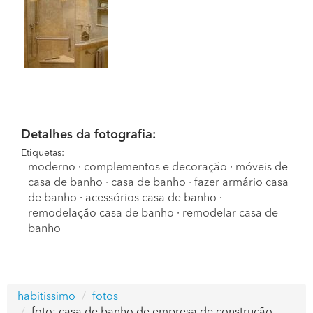
Detalhes da fotografia:
Etiquetas:
moderno
·
complementos e decoração
·
móveis de
casa de banho
·
casa de banho
·
fazer armário casa
de banho
·
acessórios casa de banho
·
remodelação casa de banho
·
remodelar casa de
banho
habitissimo
fotos
foto: casa de banho de empresa de construção