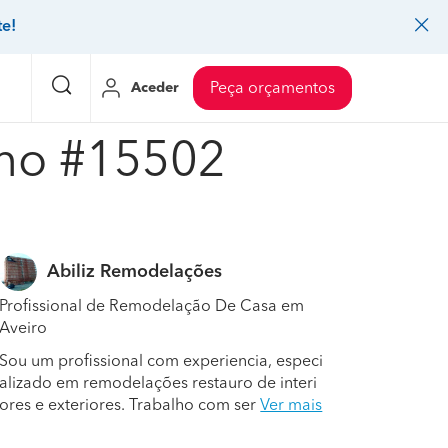
te!
Aceder
Peça orçamentos
nho #15502
eço Pedreiros
Mudanças
Preço Mudanças
ia
eço Jardinagem
Decoração de interiores
Preço Instalação de painel sandwich
Abiliz Remodelações
eço Carpintaria e marcenaria
Controlo de pragas
Preço Arquitetos
Profissional de Remodelação De Casa em
eço Pintura
Sistemas de segurança
Preço Controlo de pragas
Aveiro
eço Canalização
Faz tudo
Preço Pavimentos
Sou um profissional com experiencia, especi
alizado em remodelações restauro de interi
icionado
eço Limpeza
Gesso cartonado
Preço Coberturas e telhados
ores e exteriores. Trabalho com ser
Ver mais