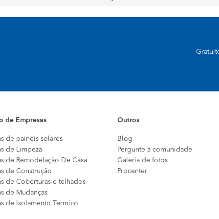
Gratui
io de Empresas
Outros
s de painéis solares
Blog
s de Limpeza
Pergunte à comunidade
s de Remodelação De Casa
Galeria de fotos
s de Construção
Procenter
s de Coberturas e telhados
s de Mudanças
s de Isolamento Termico