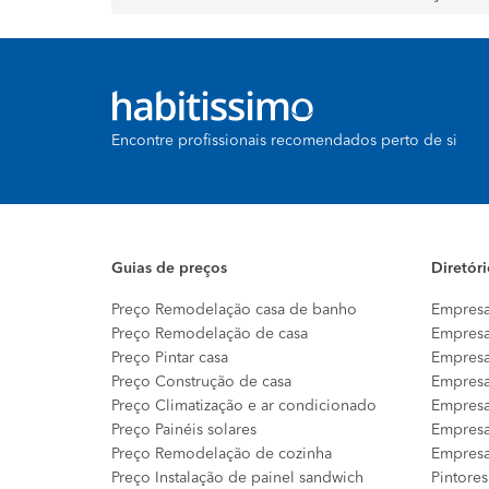
Encontre profissionais recomendados perto de si
Guias de preços
Diretór
Preço Remodelação casa de banho
Empresa
Preço Remodelação de casa
Empresa
Preço Pintar casa
Empresa
Preço Construção de casa
Empresa
Preço Climatização e ar condicionado
Empresa
Preço Painéis solares
Empresa
Preço Remodelação de cozinha
Empresa
Preço Instalação de painel sandwich
Pintores