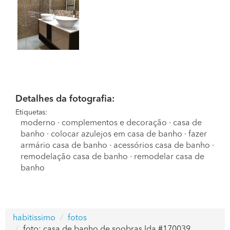
Detalhes da fotografia:
Etiquetas:
moderno
·
complementos e decoração
·
casa de
banho
·
colocar azulejos em casa de banho
·
fazer
armário casa de banho
·
acessórios casa de banho
·
remodelação casa de banho
·
remodelar casa de
banho
habitissimo
fotos
foto: casa de banho de soobras lda #170039