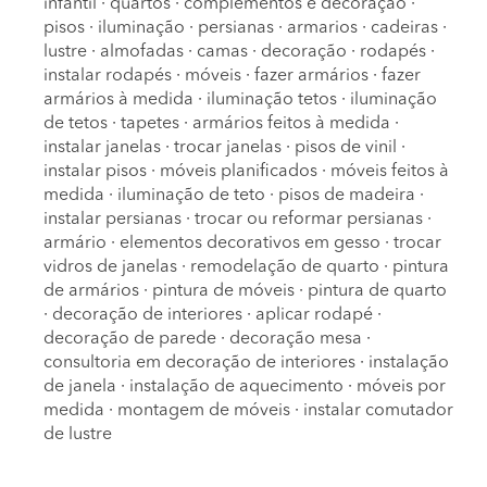
infantil
·
quartos
·
complementos e decoração
·
pisos
·
iluminação
·
persianas
·
armarios
·
cadeiras
·
lustre
·
almofadas
·
camas
·
decoração
·
rodapés
·
instalar rodapés
·
móveis
·
fazer armários
·
fazer
armários à medida
·
iluminação tetos
·
iluminação
de tetos
·
tapetes
·
armários feitos à medida
·
instalar janelas
·
trocar janelas
·
pisos de vinil
·
instalar pisos
·
móveis planificados
·
móveis feitos à
medida
·
iluminação de teto
·
pisos de madeira
·
instalar persianas
·
trocar ou reformar persianas
·
armário
·
elementos decorativos em gesso
·
trocar
vidros de janelas
·
remodelação de quarto
·
pintura
de armários
·
pintura de móveis
·
pintura de quarto
·
decoração de interiores
·
aplicar rodapé
·
decoração de parede
·
decoração mesa
·
consultoria em decoração de interiores
·
instalação
de janela
·
instalação de aquecimento
·
móveis por
medida
·
montagem de móveis
·
instalar comutador
de lustre