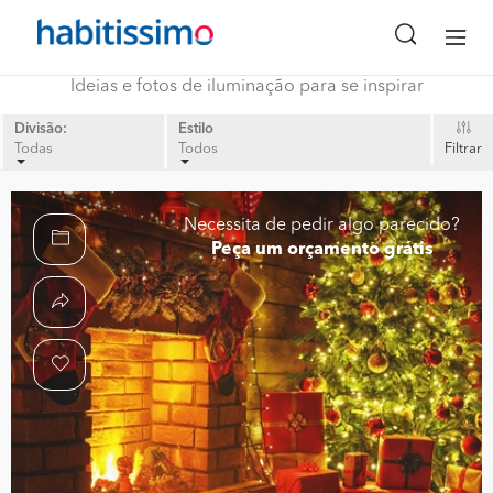
Ideias e fotos de iluminação para se inspirar
Divisão:
Estilo
Todas
Todos
Filtrar
Necessita de pedir algo parecido?
Peça um orçamento grátis