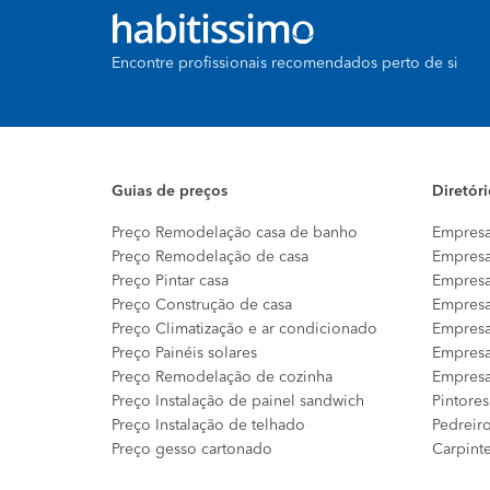
Encontre profissionais recomendados perto de si
Guias de preços
Diretór
Preço Remodelação casa de banho
Empresa
Preço Remodelação de casa
Empresa
Preço Pintar casa
Empresa
Preço Construção de casa
Empresa
Preço Climatização e ar condicionado
Empresa
Preço Painéis solares
Empresa
Preço Remodelação de cozinha
Empresa
Preço Instalação de painel sandwich
Pintores
Preço Instalação de telhado
Pedreir
Preço gesso cartonado
Carpint