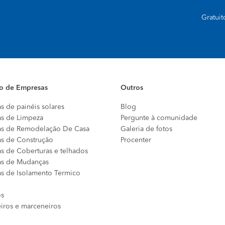
Gratui
io de Empresas
Outros
s de painéis solares
Blog
s de Limpeza
Pergunte à comunidade
s de Remodelação De Casa
Galeria de fotos
s de Construção
Procenter
s de Coberturas e telhados
s de Mudanças
s de Isolamento Termico
os
eiros e marceneiros