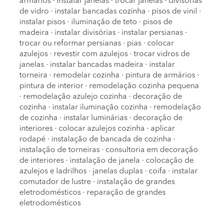
armários
·
instalar janelas
·
trocar janelas
·
divisórias
de vidro
·
instalar bancadas cozinha
·
pisos de vinil
·
instalar pisos
·
iluminação de teto
·
pisos de
madeira
·
instalar divisórias
·
instalar persianas
·
trocar ou reformar persianas
·
pias
·
colocar
azulejos
·
revestir com azulejos
·
trocar vidros de
janelas
·
instalar bancadas madeira
·
instalar
torneira
·
remodelar cozinha
·
pintura de armários
·
pintura de interior
·
remodelação cozinha pequena
·
remodelação azulejo cozinha
·
decoração de
cozinha
·
instalar iluminação cozinha
·
remodelação
de cozinha
·
instalar luminárias
·
decoração de
interiores
·
colocar azulejos cozinha
·
aplicar
rodapé
·
instalação de bancada de cozinha
·
instalação de torneiras
·
consultoria em decoração
de interiores
·
instalação de janela
·
colocação de
azulejos e ladrilhos
·
janelas duplas
·
coifa
·
instalar
comutador de lustre
·
instalação de grandes
eletrodomésticos
·
reparação de grandes
eletrodomésticos