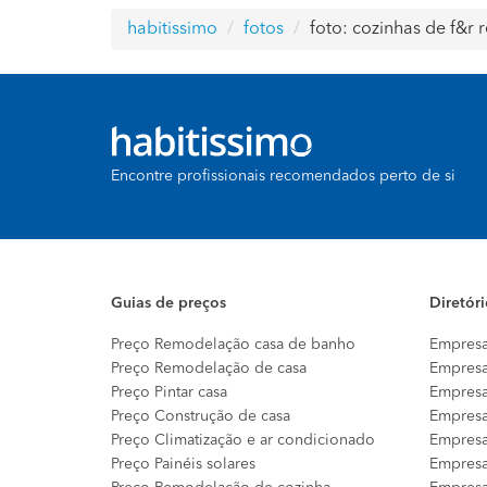
habitissimo
fotos
foto: cozinhas de f&r
Encontre profissionais recomendados perto de si
Guias de preços
Diretór
Preço Remodelação casa de banho
Empresa
Preço Remodelação de casa
Empresa
Preço Pintar casa
Empresa
Preço Construção de casa
Empresa
Preço Climatização e ar condicionado
Empresa
Preço Painéis solares
Empresa