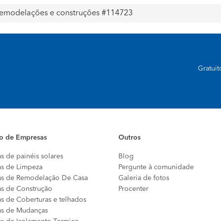
 remodelações e construções #114723
Gratui
io de Empresas
Outros
s de painéis solares
Blog
s de Limpeza
Pergunte à comunidade
s de Remodelação De Casa
Galeria de fotos
s de Construção
Procenter
s de Coberturas e telhados
s de Mudanças