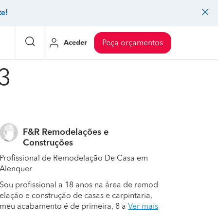
te!
Aceder
Peça orçamentos
3
eço Pedreiros
Mudanças
Preço Mudanças
ia
eço Jardinagem
Decoração de interiores
Preço Instalação de painel sandwich
F&R Remodelações e
eço Carpintaria e marcenaria
Controlo de pragas
Preço Arquitetos
Construções
eço Pintura
Sistemas de segurança
Preço Controlo de pragas
Profissional de Remodelação De Casa em
Alenquer
eço Canalização
Faz tudo
Preço Pavimentos
Sou profissional a 18 anos na área de remod
icionado
eço Limpeza
Gesso cartonado
Preço Coberturas e telhados
elação e construção de casas e carpintaria,
meu acabamento é de primeira, 8 a
Ver mais