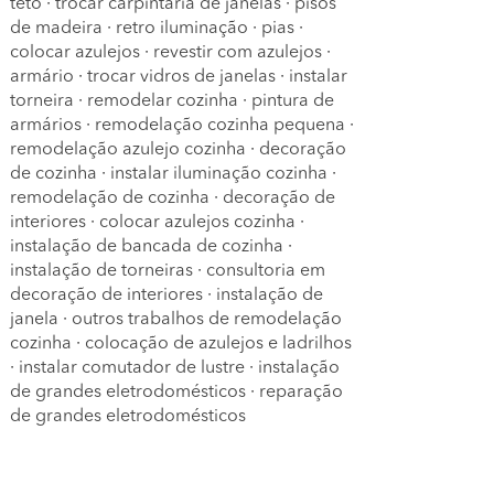
teto
·
trocar carpintaria de janelas
·
pisos
de madeira
·
retro iluminação
·
pias
·
colocar azulejos
·
revestir com azulejos
·
armário
·
trocar vidros de janelas
·
instalar
torneira
·
remodelar cozinha
·
pintura de
armários
·
remodelação cozinha pequena
·
remodelação azulejo cozinha
·
decoração
de cozinha
·
instalar iluminação cozinha
·
remodelação de cozinha
·
decoração de
interiores
·
colocar azulejos cozinha
·
instalação de bancada de cozinha
·
instalação de torneiras
·
consultoria em
decoração de interiores
·
instalação de
janela
·
outros trabalhos de remodelação
cozinha
·
colocação de azulejos e ladrilhos
·
instalar comutador de lustre
·
instalação
de grandes eletrodomésticos
·
reparação
de grandes eletrodomésticos