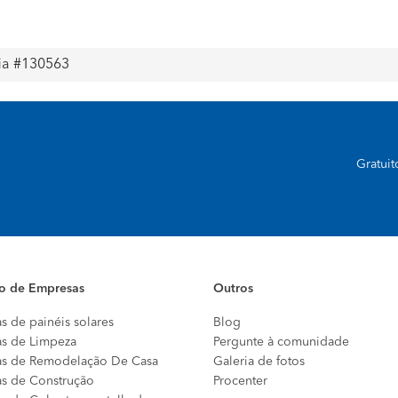
fia #130563
Gratui
io de Empresas
Outros
s de painéis solares
Blog
s de Limpeza
Pergunte à comunidade
s de Remodelação De Casa
Galeria de fotos
s de Construção
Procenter