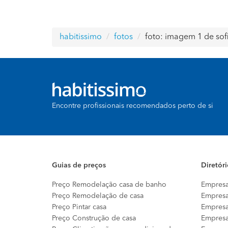
habitissimo
fotos
foto: imagem 1 de so
Encontre profissionais recomendados perto de si
Guias de preços
Diretór
Preço Remodelação casa de banho
Empresa
Preço Remodelação de casa
Empresa
Preço Pintar casa
Empresa
Preço Construção de casa
Empresa