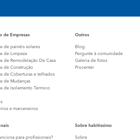
io de Empresas
Outros
s de painéis solares
Blog
s de Limpeza
Pergunte à comunidade
s de Remodelação De Casa
Galeria de fotos
s de Construção
Procenter
s de Coberturas e telhados
s de Mudanças
s de Isolamento Termico
os
eiros e marceneiros
onais
Sobre habitissimo
nciona para profissionais?
Sobre