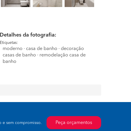
Detalhes da fotografia:
Etiquetas:
moderno
·
casa de banho
·
decoração
casas de banho
·
remodelação casa de
banho
Peça orçamentos
to e sem compromisso.