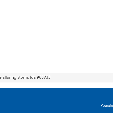
 alluring storm, lda #88933
Gratui