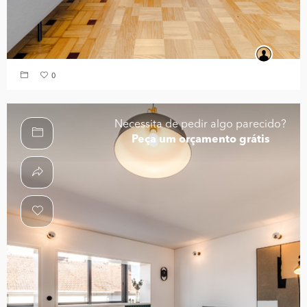
0
Necessita de pedir algo parecido?
Peça um orçamento grátis