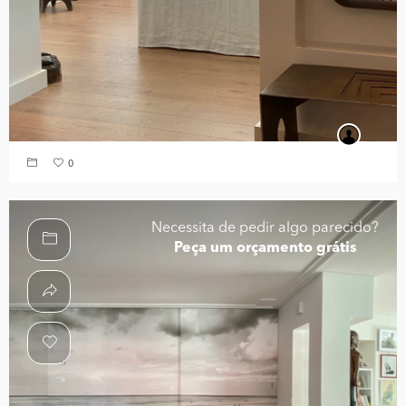
0
Necessita de pedir algo parecido?
Peça um orçamento grátis