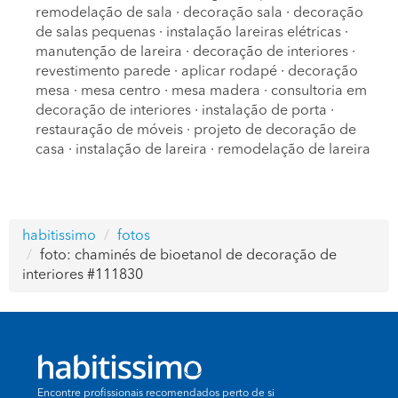
remodelação de sala
·
decoração sala
·
decoração
de salas pequenas
·
instalação lareiras elétricas
·
manutenção de lareira
·
decoração de interiores
·
revestimento parede
·
aplicar rodapé
·
decoração
mesa
·
mesa centro
·
mesa madera
·
consultoria em
decoração de interiores
·
instalação de porta
·
restauração de móveis
·
projeto de decoração de
casa
·
instalação de lareira
·
remodelação de lareira
habitissimo
fotos
foto: chaminés de bioetanol de decoração de
interiores #111830
Encontre profissionais recomendados perto de si