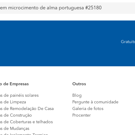
o em microcimento de alma portuguesa #25180
Gratui
io de Empresas
Outros
s de painéis solares
Blog
s de Limpeza
Pergunte à comunidade
s de Remodelação De Casa
Galeria de fotos
s de Construção
Procenter
s de Coberturas e telhados
s de Mudanças