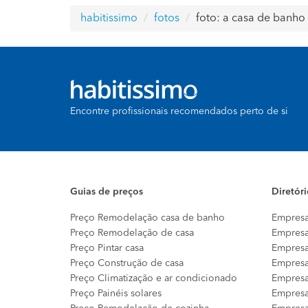
habitissimo
fotos
foto: a casa de banh
Encontre profissionais recomendados perto de si
Guias de preços
Diretór
Preço Remodelação casa de banho
Empresa
Preço Remodelação de casa
Empresa
Preço Pintar casa
Empresa
Preço Construção de casa
Empresa
Preço Climatização e ar condicionado
Empresa
Preço Painéis solares
Empresa