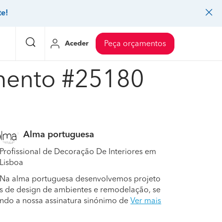
te!
Aceder
Peça orçamentos
mento #25180
eço Pedreiros
Mudanças
Preço Mudanças
ia
eço Jardinagem
Decoração de interiores
Preço Instalação de painel sandwich
Alma portuguesa
eço Carpintaria e marcenaria
Controlo de pragas
Preço Arquitetos
Profissional de Decoração De Interiores em
eço Pintura
Sistemas de segurança
Preço Controlo de pragas
Lisboa
eço Canalização
Faz tudo
Preço Pavimentos
Na alma portuguesa desenvolvemos projeto
s de design de ambientes e remodelação, se
icionado
eço Limpeza
Gesso cartonado
Preço Coberturas e telhados
ndo a nossa assinatura sinónimo de
Ver mais