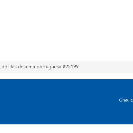
s de lilás de alma portuguesa #25199
Gratui