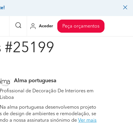
te!
Aceder
Peça orçamentos
as #25199
eço Pedreiros
Mudanças
Preço Mudanças
ia
eço Jardinagem
Decoração de interiores
Preço Instalação de painel sandwich
Alma portuguesa
eço Carpintaria e marcenaria
Controlo de pragas
Preço Arquitetos
Profissional de Decoração De Interiores em
eço Pintura
Sistemas de segurança
Preço Controlo de pragas
Lisboa
eço Canalização
Faz tudo
Preço Pavimentos
Na alma portuguesa desenvolvemos projeto
s de design de ambientes e remodelação, se
icionado
eço Limpeza
Gesso cartonado
Preço Coberturas e telhados
ndo a nossa assinatura sinónimo de
Ver mais