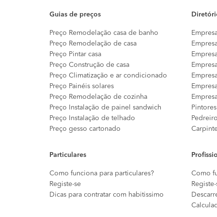
Guias de preços
Diretór
Preço Remodelação casa de banho
Empresa
Preço Remodelação de casa
Empresa
Preço Pintar casa
Empresa
Preço Construção de casa
Empresa
Preço Climatização e ar condicionado
Empresa
Preço Painéis solares
Empresa
Preço Remodelação de cozinha
Empresa
Preço Instalação de painel sandwich
Pintores
Preço Instalação de telhado
Pedreir
Preço gesso cartonado
Carpint
Particulares
Profissi
Como funciona para particulares?
Como fu
Registe-se
Registe-
Dicas para contratar com habitissimo
Descarr
Calcula