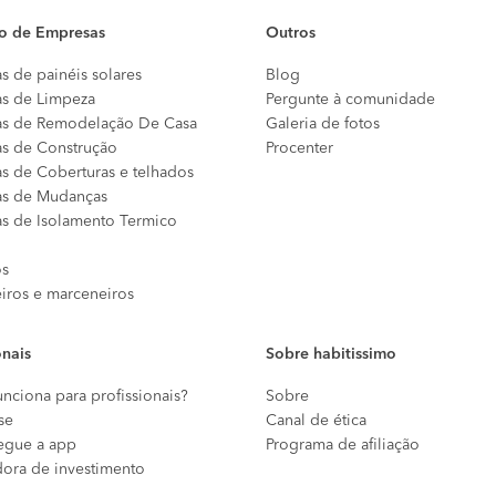
io de Empresas
Outros
s de painéis solares
Blog
s de Limpeza
Pergunte à comunidade
s de Remodelação De Casa
Galeria de fotos
s de Construção
Procenter
s de Coberturas e telhados
s de Mudanças
s de Isolamento Termico
os
eiros e marceneiros
onais
Sobre habitissimo
nciona para profissionais?
Sobre
se
Canal de ética
egue a app
Programa de afiliação
dora de investimento