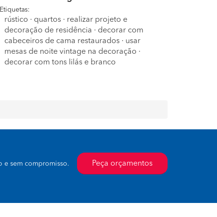
Etiquetas:
rústico
·
quartos
·
realizar projeto e
decoração de residência
·
decorar com
cabeceiros de cama restaurados
·
usar
mesas de noite vintage na decoração
·
decorar com tons lilás e branco
Peça orçamentos
to e sem compromisso.