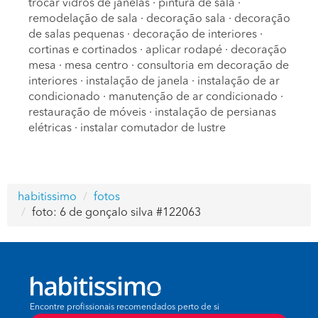
trocar vidros de janelas
·
pintura de sala
·
remodelação de sala
·
decoração sala
·
decoração
de salas pequenas
·
decoração de interiores
·
cortinas e cortinados
·
aplicar rodapé
·
decoração
mesa
·
mesa centro
·
consultoria em decoração de
interiores
·
instalação de janela
·
instalação de ar
condicionado
·
manutenção de ar condicionado
·
restauração de móveis
·
instalação de persianas
elétricas
·
instalar comutador de lustre
habitissimo
fotos
foto: 6 de gonçalo silva #122063
Encontre profissionais recomendados perto de si