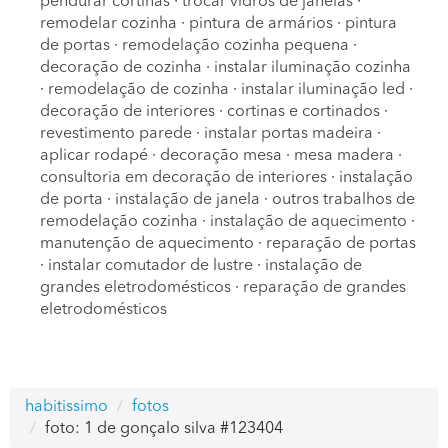
pendurar cortinas
·
trocar vidros de janelas
·
remodelar cozinha
·
pintura de armários
·
pintura
de portas
·
remodelação cozinha pequena
·
decoração de cozinha
·
instalar iluminação cozinha
·
remodelação de cozinha
·
instalar iluminação led
·
decoração de interiores
·
cortinas e cortinados
·
revestimento parede
·
instalar portas madeira
·
aplicar rodapé
·
decoração mesa
·
mesa madera
·
consultoria em decoração de interiores
·
instalação
de porta
·
instalação de janela
·
outros trabalhos de
remodelação cozinha
·
instalação de aquecimento
·
manutenção de aquecimento
·
reparação de portas
·
instalar comutador de lustre
·
instalação de
grandes eletrodomésticos
·
reparação de grandes
eletrodomésticos
habitissimo
fotos
foto: 1 de gonçalo silva #123404