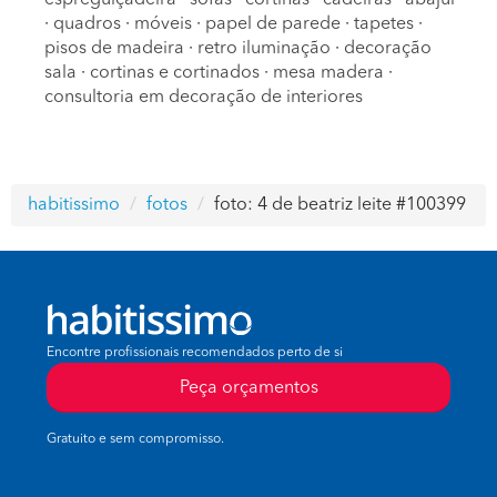
espreguiçadeira
·
sofas
·
cortinas
·
cadeiras
·
abajur
·
quadros
·
móveis
·
papel de parede
·
tapetes
·
pisos de madeira
·
retro iluminação
·
decoração
sala
·
cortinas e cortinados
·
mesa madera
·
consultoria em decoração de interiores
habitissimo
fotos
foto: 4 de beatriz leite #100399
Encontre profissionais recomendados perto de si
Peça orçamentos
Gratuito e sem compromisso.