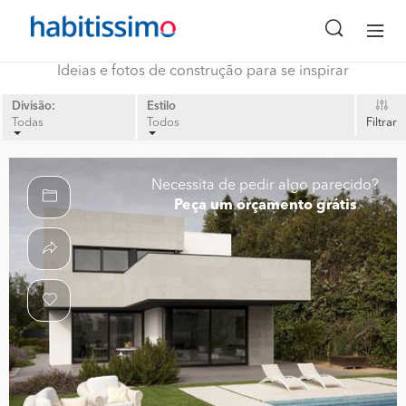
Ideias e fotos de construção para se inspirar
Divisão:
Estilo
Todas
Todos
Filtrar
Necessita de pedir algo parecido?
Peça um orçamento grátis