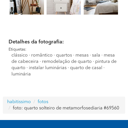
Detalhes da fotografia:
Etiquetas:
clássico
·
romântico
·
quartos
·
mesas
·
sala
·
mesa
de cabeceira
·
remodelação de quarto
·
pintura de
quarto
·
instalar luminárias
·
quarto de casal
·
luminária
habitissimo
fotos
foto: quarto solteiro de metamorfosediaria #69560