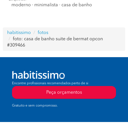
moderno
·
minimalista
·
casa de banho
habitissimo
fotos
foto: casa de banho suite de bermat opcon
#309466
Encontre profissionais recomendados perto de si
Peça orçamentos
Gratuito e sem compromisso.