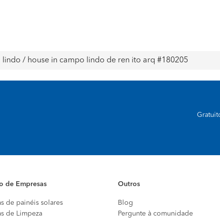
 lindo / house in campo lindo de ren ito arq #180205
Gratui
io de Empresas
Outros
s de painéis solares
Blog
s de Limpeza
Pergunte à comunidade