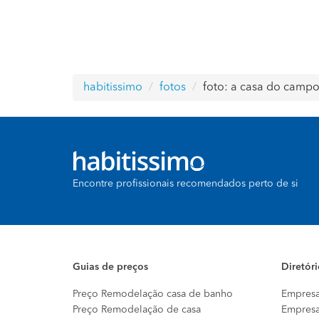
habitissimo
fotos
foto: a casa do campo
Encontre profissionais recomendados perto de si
Guias de preços
Diretór
Preço Remodelação casa de banho
Empresa
Preço Remodelação de casa
Empresa