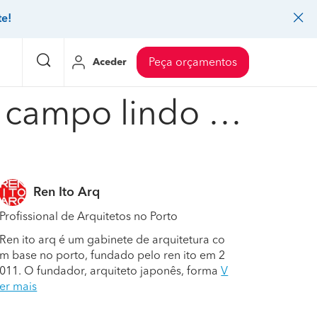
te!
Aceder
Peça orçamentos
Fotoa casa do campo lindo house in campo lindo #180205
eço Pedreiros
Mudanças
Preço Mudanças
ia
eço Jardinagem
Decoração de interiores
Preço Instalação de painel sandwich
Ren Ito Arq
eço Carpintaria e marcenaria
Controlo de pragas
Preço Arquitetos
Profissional de Arquitetos no Porto
eço Pintura
Sistemas de segurança
Preço Controlo de pragas
Ren ito arq é um gabinete de arquitetura co
eço Canalização
Faz tudo
Preço Pavimentos
m base no porto, fundado pelo ren ito em 2
011. O fundador, arquiteto japonês, forma
V
icionado
eço Limpeza
Gesso cartonado
Preço Coberturas e telhados
er mais