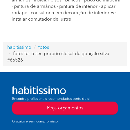
armários
·
instalar pisos
·
bancos
·
pisos de madeira
·
pintura de armários
·
pintura de interior
·
aplicar
rodapé
·
consultoria em decoração de interiores
·
instalar comutador de lustre
habitissimo
fotos
foto: ter o seu próprio closet de gonçalo silva
#66526
Encontre profissionais recomendados perto de si
Peça orçamentos
Gratuito e sem compromisso.