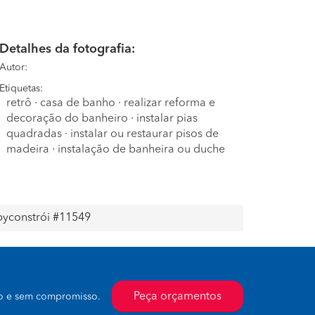
Detalhes da fotografia:
Autor:
Etiquetas:
retrô
·
casa de banho
·
realizar reforma e
decoração do banheiro
·
instalar pias
quadradas
·
instalar ou restaurar pisos de
madeira
·
instalação de banheira ou duche
ppyconstrói #11549
Peça orçamentos
to e sem compromisso.