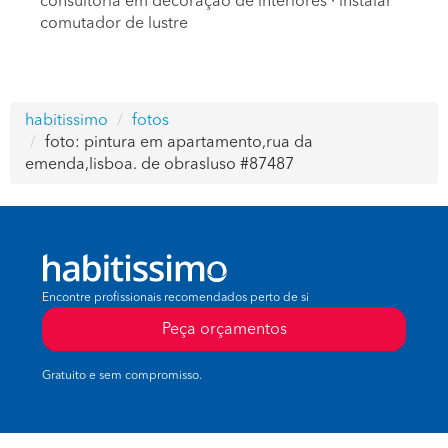
consultoria em decoração de interiores
·
instalar
comutador de lustre
habitissimo
fotos
foto: pintura em apartamento,rua da
emenda,lisboa. de obrasluso #87487
Encontre profissionais recomendados perto de si
Peça orçamentos
Gratuito e sem compromisso.