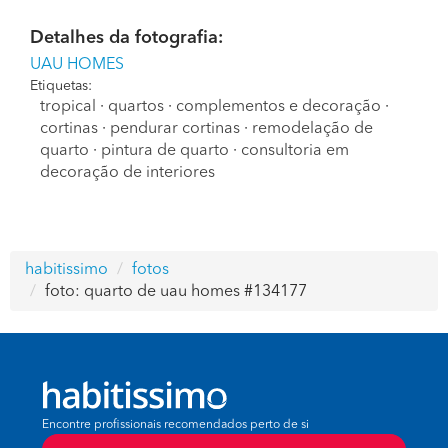
Detalhes da fotografia:
UAU HOMES
Etiquetas:
tropical
·
quartos
·
complementos e decoração
·
cortinas
·
pendurar cortinas
·
remodelação de
quarto
·
pintura de quarto
·
consultoria em
decoração de interiores
habitissimo
fotos
foto: quarto de uau homes #134177
Encontre profissionais recomendados perto de si