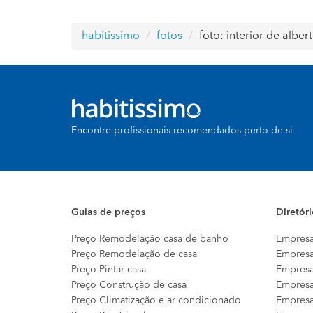
habitissimo
fotos
foto: interior de alber
Encontre profissionais recomendados perto de si
Guias de preços
Diretór
Preço Remodelação casa de banho
Empresa
Preço Remodelação de casa
Empresa
Preço Pintar casa
Empresa
Preço Construção de casa
Empresa
Preço Climatização e ar condicionado
Empresa