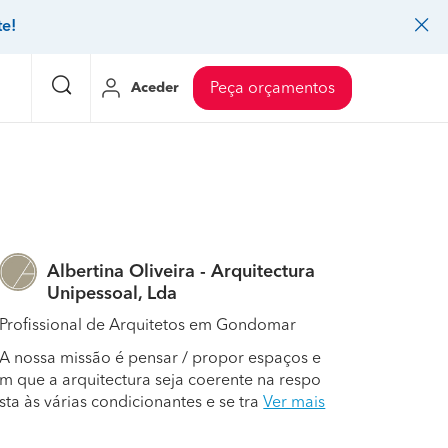
te!
Aceder
Peça orçamentos
eço Pedreiros
Mudanças
Preço Mudanças
ia
eço Jardinagem
Decoração de interiores
Preço Instalação de painel sandwich
Albertina Oliveira - Arquitectura
eço Carpintaria e marcenaria
Controlo de pragas
Preço Arquitetos
Unipessoal, Lda
eço Pintura
Sistemas de segurança
Preço Controlo de pragas
Profissional de Arquitetos em Gondomar
eço Canalização
Faz tudo
Preço Pavimentos
A nossa missão é pensar / propor espaços e
m que a arquitectura seja coerente na respo
icionado
eço Limpeza
Gesso cartonado
Preço Coberturas e telhados
sta às várias condicionantes e se tra
Ver mais