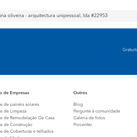
tina oliveira - arquitectura unipessoal, lda #22953
Gratui
io de Empresas
Outros
s de painéis solares
Blog
s de Limpeza
Pergunte à comunidade
s de Remodelação De Casa
Galeria de fotos
s de Construção
Procenter
s de Coberturas e telhados