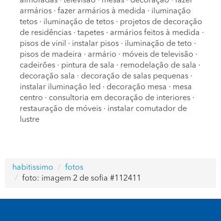
almofadas
·
televisão
·
mesas
·
decoração
·
fazer
armários
·
fazer armários à medida
·
iluminação
tetos
·
iluminação de tetos
·
projetos de decoração
de residências
·
tapetes
·
armários feitos à medida
·
pisos de vinil
·
instalar pisos
·
iluminação de teto
·
pisos de madeira
·
armário
·
móveis de televisão
·
cadeirões
·
pintura de sala
·
remodelação de sala
·
decoração sala
·
decoração de salas pequenas
·
instalar iluminação led
·
decoração mesa
·
mesa
centro
·
consultoria em decoração de interiores
·
restauração de móveis
·
instalar comutador de
lustre
habitissimo
fotos
foto: imagem 2 de sofia #112411