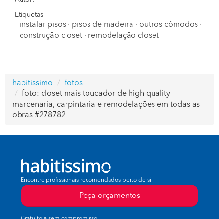
Autor:
Etiquetas:
instalar pisos
·
pisos de madeira
·
outros cômodos
·
construção closet
·
remodelação closet
habitissimo
fotos
foto: closet mais toucador de high quality -
marcenaria, carpintaria e remodelações em todas as
obras #278782
Encontre profissionais recomendados perto de si
Peça orçamentos
Gratuito e sem compromisso.