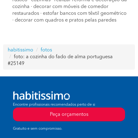
cozinha
·
decorar com móveis de comedor
restaurados
·
estofar bancos com têxtil geométrico
·
decorar com quadros e pratos pelas paredes
habitissimo
fotos
foto: a cozinha do fado de alma portuguesa
#25149
Encontre profissionais recomendados perto de si
Peça orçamentos
Gratuito e sem compromisso.