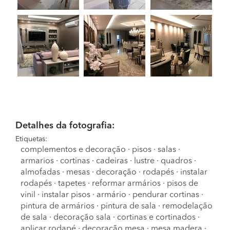
Detalhes da fotografia:
Etiquetas:
complementos e decoração
·
pisos
·
salas
·
armarios
·
cortinas
·
cadeiras
·
lustre
·
quadros
·
almofadas
·
mesas
·
decoração
·
rodapés
·
instalar
rodapés
·
tapetes
·
reformar armários
·
pisos de
vinil
·
instalar pisos
·
armário
·
pendurar cortinas
·
pintura de armários
·
pintura de sala
·
remodelação
de sala
·
decoração sala
·
cortinas e cortinados
·
aplicar rodapé
·
decoração mesa
·
mesa madera
·