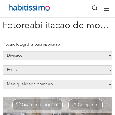
x
Fotoreabilitacao de moradia rustica c reforco em betao armado #19572
Procure fotografias para inspirar-se
Guardar fotografia
Compartir