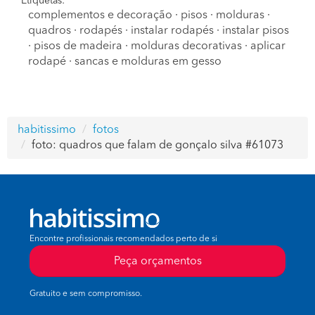
Etiquetas:
complementos e decoração
·
pisos
·
molduras
·
quadros
·
rodapés
·
instalar rodapés
·
instalar pisos
·
pisos de madeira
·
molduras decorativas
·
aplicar
rodapé
·
sancas e molduras em gesso
habitissimo
fotos
foto: quadros que falam de gonçalo silva #61073
Encontre profissionais recomendados perto de si
Peça orçamentos
Gratuito e sem compromisso.