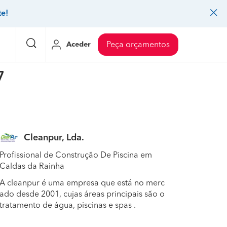
te!
Aceder
Peça orçamentos
7
eço Pedreiros
Mudanças
Preço Mudanças
ia
eço Jardinagem
Decoração de interiores
Preço Instalação de painel sandwich
Cleanpur, Lda.
eço Carpintaria e marcenaria
Controlo de pragas
Preço Arquitetos
Profissional de Construção De Piscina em
eço Pintura
Sistemas de segurança
Preço Controlo de pragas
Caldas da Rainha
eço Canalização
Faz tudo
Preço Pavimentos
A cleanpur é uma empresa que está no merc
ado desde 2001, cujas áreas principais são o
icionado
eço Limpeza
Gesso cartonado
Preço Coberturas e telhados
tratamento de água, piscinas e spas .