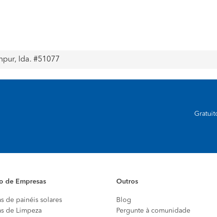
anpur, lda. #51077
Gratui
io de Empresas
Outros
s de painéis solares
Blog
s de Limpeza
Pergunte à comunidade