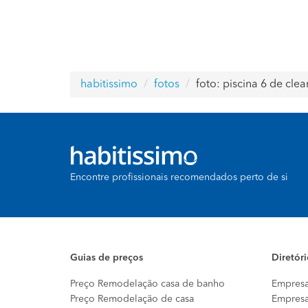
habitissimo
fotos
foto: piscina 6 de cle
Encontre profissionais recomendados perto de si
Guias de preços
Diretór
Preço Remodelação casa de banho
Empresa
Preço Remodelação de casa
Empresa