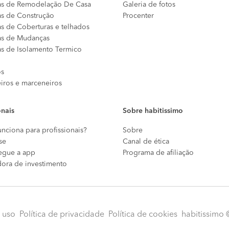
s de Remodelação De Casa
Galeria de fotos
s de Construção
Procenter
s de Coberturas e telhados
s de Mudanças
s de Isolamento Termico
os
eiros e marceneiros
onais
Sobre habitissimo
nciona para profissionais?
Sobre
se
Canal de ética
egue a app
Programa de afiliação
dora de investimento
 uso
Política de privacidade
Política de cookies
habitissimo