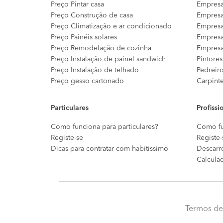
Preço Pintar casa
Empresa
Preço Construção de casa
Empresa
Preço Climatização e ar condicionado
Empresa
Preço Painéis solares
Empresa
Preço Remodelação de cozinha
Empresa
Preço Instalação de painel sandwich
Pintores
Preço Instalação de telhado
Pedreir
Preço gesso cartonado
Carpint
Particulares
Profissi
Como funciona para particulares?
Como fu
Registe-se
Registe-
Dicas para contratar com habitissimo
Descarr
Calcula
Termos de