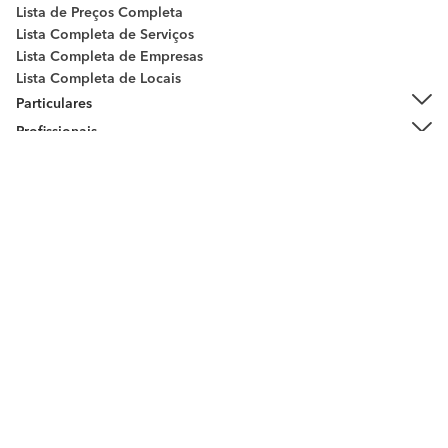
Lista de Preços Completa
Lista Completa de Serviços
Lista Completa de Empresas
Lista Completa de Locais
Peça orçamentos
Particulares
Profissionais
Sobre habitissimo
Contacto
Entre em contacto connosco
Termos de uso
Política de privacidade
Política de cookies
habitissimo
© 2009 - 2026