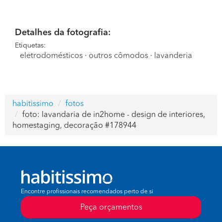
Detalhes da fotografia:
Etiquetas:
eletrodomésticos
·
outros cômodos
·
lavanderia
habitissimo
fotos
foto: lavandaria de in2home - design de interiores,
homestaging, decoração #178944
Encontre profissionais recomendados perto de si
Peça orçamentos