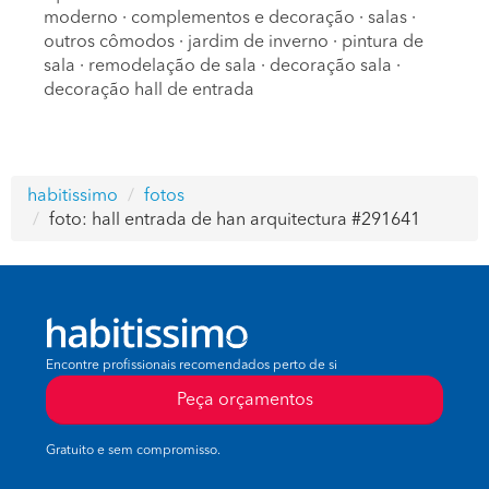
moderno
·
complementos e decoração
·
salas
·
outros cômodos
·
jardim de inverno
·
pintura de
sala
·
remodelação de sala
·
decoração sala
·
decoração hall de entrada
habitissimo
fotos
foto: hall entrada de han arquitectura #291641
Encontre profissionais recomendados perto de si
Peça orçamentos
Gratuito e sem compromisso.