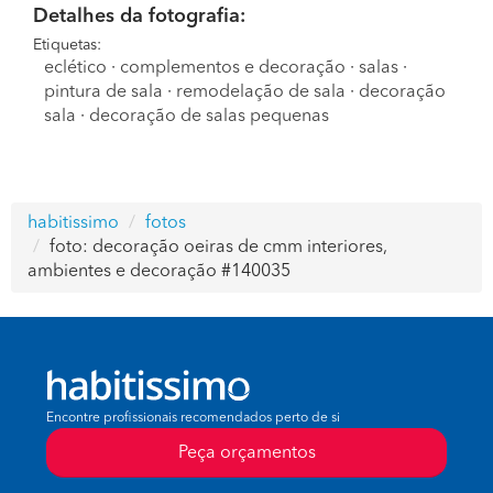
Detalhes da fotografia:
Etiquetas:
eclético
·
complementos e decoração
·
salas
·
pintura de sala
·
remodelação de sala
·
decoração
sala
·
decoração de salas pequenas
habitissimo
fotos
foto: decoração oeiras de cmm interiores,
ambientes e decoração #140035
Encontre profissionais recomendados perto de si
Peça orçamentos