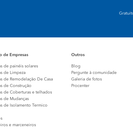
Gratui
io de Empresas
Outros
s de painéis solares
Blog
s de Limpeza
Pergunte à comunidade
s de Remodelação De Casa
Galeria de fotos
s de Construção
Procenter
s de Coberturas e telhados
s de Mudanças
s de Isolamento Termico
os
eiros e marceneiros