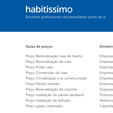
Encontre profissionais recomendados perto de si
Guias de preços
Diretór
Preço Remodelação casa de banho
Empresa
Preço Remodelação de casa
Empresa
Preço Pintar casa
Empresa
Preço Construção de casa
Empresa
Preço Climatização e ar condicionado
Empresa
Preço Painéis solares
Empresa
Preço Remodelação de cozinha
Empresa
Preço Instalação de painel sandwich
Pintores
Preço Instalação de telhado
Pedreir
Preço gesso cartonado
Carpint