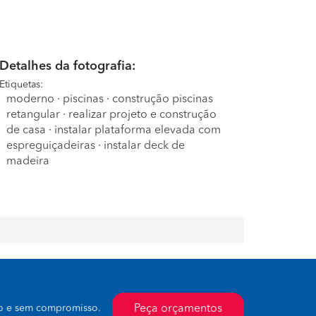
Detalhes da fotografia:
Etiquetas:
moderno
·
piscinas
·
construção piscinas
retangular
·
realizar projeto e construção
de casa
·
instalar plataforma elevada com
espreguiçadeiras
·
instalar deck de
madeira
Peça orçamentos
to e sem compromisso.