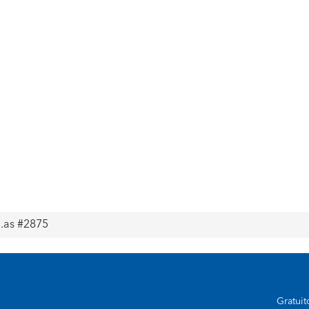
a.as #2875
Gratui