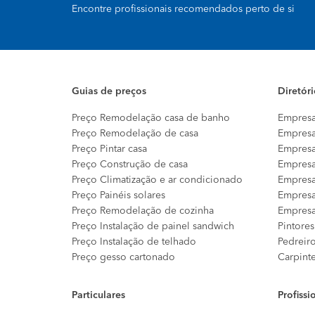
Encontre profissionais recomendados perto de si
Guias de preços
Diretór
Preço Remodelação casa de banho
Empresa
Preço Remodelação de casa
Empresa
Preço Pintar casa
Empresa
Preço Construção de casa
Empresa
Preço Climatização e ar condicionado
Empresa
Preço Painéis solares
Empresa
Preço Remodelação de cozinha
Empresa
Preço Instalação de painel sandwich
Pintores
Preço Instalação de telhado
Pedreir
Preço gesso cartonado
Carpint
Particulares
Profissi