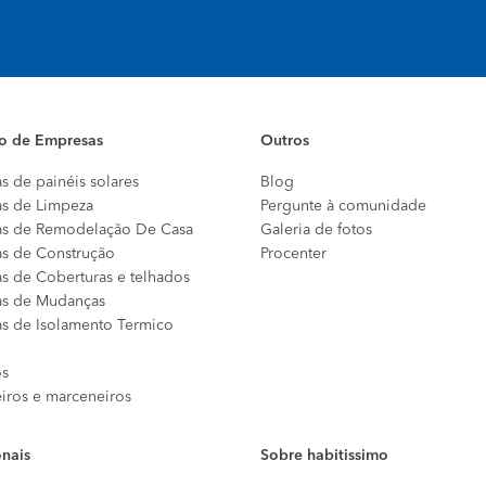
io de Empresas
Outros
s de painéis solares
Blog
s de Limpeza
Pergunte à comunidade
s de Remodelação De Casa
Galeria de fotos
s de Construção
Procenter
s de Coberturas e telhados
s de Mudanças
s de Isolamento Termico
os
eiros e marceneiros
onais
Sobre habitissimo