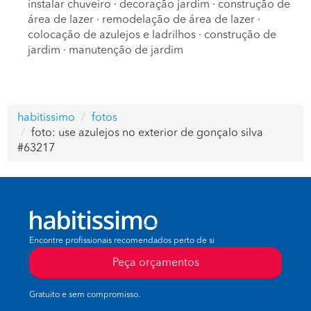
instalar chuveiro
·
decoração jardim
·
construção de
área de lazer
·
remodelação de área de lazer
·
colocação de azulejos e ladrilhos
·
construção de
jardim
·
manutenção de jardim
habitissimo
fotos
foto: use azulejos no exterior de gonçalo silva
#63217
Encontre profissionais recomendados perto de si
Peça orçamentos
Gratuito e sem compromisso.