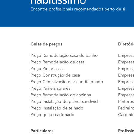
Encontre profissionais recomendados perto de si
Guias de preços
Diretór
Preço Remodelação casa de banho
Empresa
Preço Remodelação de casa
Empresa
Preço Pintar casa
Empresa
Preço Construção de casa
Empresa
Preço Climatização e ar condicionado
Empresa
Preço Painéis solares
Empresa
Preço Remodelação de cozinha
Empresa
Preço Instalação de painel sandwich
Pintores
Preço Instalação de telhado
Pedreir
Preço gesso cartonado
Carpint
Particulares
Profissi