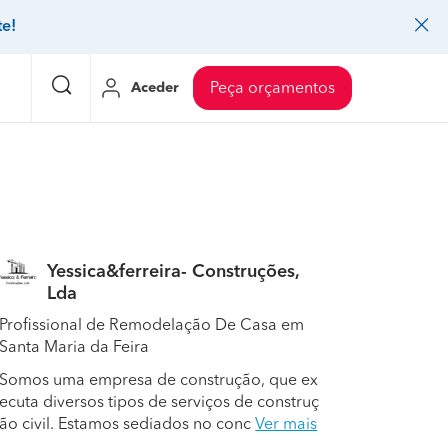
te!
Aceder
Peça orçamentos
eço Pedreiros
Mudanças
Preço Mudanças
ia
eço Jardinagem
Decoração de interiores
Preço Instalação de painel sandwich
Yessica&ferreira- Construções,
eço Carpintaria e marcenaria
Controlo de pragas
Preço Arquitetos
Lda
eço Pintura
Sistemas de segurança
Preço Controlo de pragas
Profissional de Remodelação De Casa em
Santa Maria da Feira
eço Canalização
Faz tudo
Preço Pavimentos
Somos uma empresa de construção, que ex
icionado
eço Limpeza
Gesso cartonado
Preço Coberturas e telhados
ecuta diversos tipos de serviços de construç
ão civil. Estamos sediados no conc
Ver mais