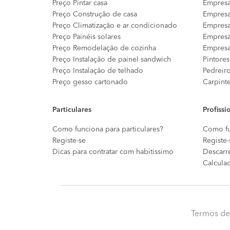
Preço Pintar casa
Empresa
Preço Construção de casa
Empresa
Preço Climatização e ar condicionado
Empresa
Preço Painéis solares
Empresa
Preço Remodelação de cozinha
Empresa
Preço Instalação de painel sandwich
Pintores
Preço Instalação de telhado
Pedreir
Preço gesso cartonado
Carpint
Particulares
Profissi
Como funciona para particulares?
Como fu
Registe-se
Registe-
Dicas para contratar com habitissimo
Descarr
Calcula
Termos de