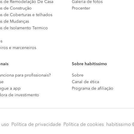
s de Remodelação De Casa
Galeria de fotos
s de Construção
Procenter
s de Coberturas e telhados
s de Mudanças
s de Isolamento Termico
os
eiros e marceneiros
onais
Sobre habitissimo
nciona para profissionais?
Sobre
se
Canal de ética
egue a app
Programa de afiliação
dora de investimento
 uso
Política de privacidade
Política de cookies
habitissimo