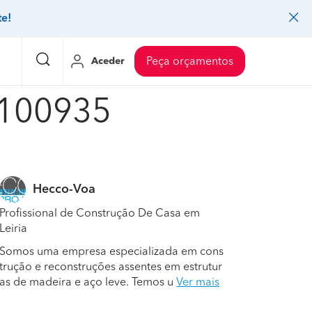
te!
Aceder
Peça orçamentos
#100935
eço Pedreiros
Mudanças
Preço Mudanças
ia
eço Jardinagem
Decoração de interiores
Preço Instalação de painel sandwich
Hecco-Voa
eço Carpintaria e marcenaria
Controlo de pragas
Preço Arquitetos
Profissional de Construção De Casa em
eço Pintura
Sistemas de segurança
Preço Controlo de pragas
Leiria
eço Canalização
Faz tudo
Preço Pavimentos
Somos uma empresa especializada em cons
trução e reconstruções assentes em estrutur
icionado
eço Limpeza
Gesso cartonado
Preço Coberturas e telhados
as de madeira e aço leve. Temos u
Ver mais