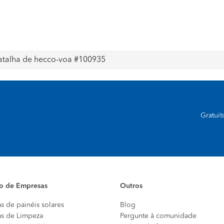
batalha de hecco-voa #100935
Gratui
io de Empresas
Outros
s de painéis solares
Blog
s de Limpeza
Pergunte à comunidade