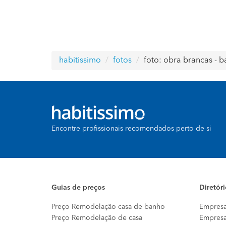
habitissimo
fotos
foto: obra brancas - 
Encontre profissionais recomendados perto de si
Guias de preços
Diretór
Preço Remodelação casa de banho
Empresa
Preço Remodelação de casa
Empresa