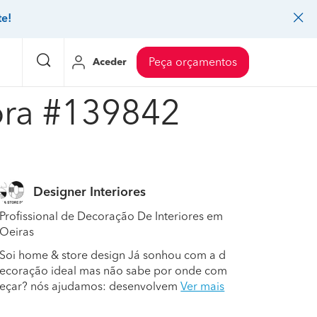
te!
Aceder
Peça orçamentos
ora #139842
eço Pedreiros
Mudanças
Preço Mudanças
ia
eço Jardinagem
Decoração de interiores
Preço Instalação de painel sandwich
Designer Interiores
eço Carpintaria e marcenaria
Controlo de pragas
Preço Arquitetos
Profissional de Decoração De Interiores em
eço Pintura
Sistemas de segurança
Preço Controlo de pragas
Oeiras
eço Canalização
Faz tudo
Preço Pavimentos
Soi home & store design Já sonhou com a d
ecoração ideal mas não sabe por onde com
icionado
eço Limpeza
Gesso cartonado
Preço Coberturas e telhados
eçar? nós ajudamos: desenvolvem
Ver mais