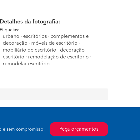
Detalhes da fotografia:
Etiquetas:
urbano
·
escritórios
·
complementos e
decoração
·
móveis de escritório
·
mobiliário de escritório
·
decoração
escritório
·
remodelação de escritório
·
remodelar escritório
Peça orçamentos
to e sem compromisso.