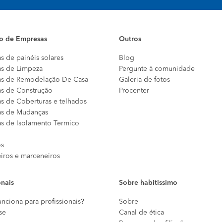
io de Empresas
Outros
s de painéis solares
Blog
s de Limpeza
Pergunte à comunidade
s de Remodelação De Casa
Galeria de fotos
s de Construção
Procenter
s de Coberturas e telhados
s de Mudanças
s de Isolamento Termico
os
eiros e marceneiros
onais
Sobre habitissimo
nciona para profissionais?
Sobre
se
Canal de ética