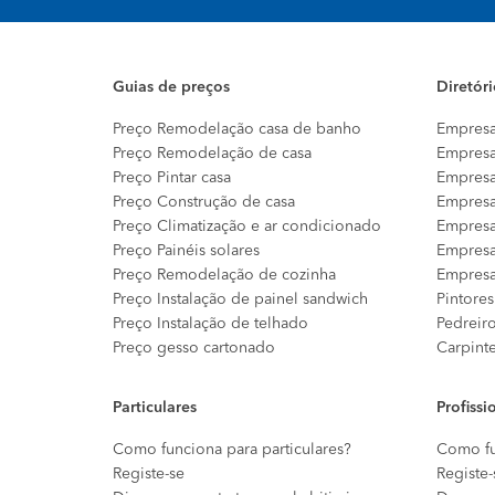
Guias de preços
Diretór
Preço Remodelação casa de banho
Empresa
Preço Remodelação de casa
Empresa
Preço Pintar casa
Empresa
Preço Construção de casa
Empresa
Preço Climatização e ar condicionado
Empresa
Preço Painéis solares
Empresa
Preço Remodelação de cozinha
Empresa
Preço Instalação de painel sandwich
Pintores
Preço Instalação de telhado
Pedreir
Preço gesso cartonado
Carpint
Particulares
Profissi
Como funciona para particulares?
Como fu
Registe-se
Registe-