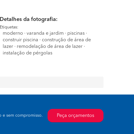
Detalhes da fotografia:
Etiquetas:
moderno
·
varanda e jardim
·
piscinas
·
construir piscina
·
construção de área de
lazer
·
remodelação de área de lazer
·
instalação de pérgolas
Peça orçamentos
to e sem compromisso.