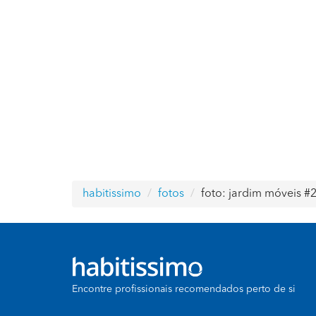
habitissimo
fotos
foto: jardim móveis #
Encontre profissionais recomendados perto de si