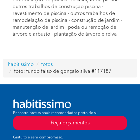
remodelação de piscina
·
instalação de piscina
·
outros trabalhos de construção piscina
·
revestimento de piscina
·
outros trabalhos de
remodelação de piscina
·
construção de jardim
·
manutenção de jardim
·
poda ou remoção de
árvore e arbusto
·
plantação de árvore e relva
habitissimo
fotos
foto: fundo falso de gonçalo silva #117187
Encontre profissionais recomendados perto de si
Peça orçamentos
Gratuito e sem compromisso.