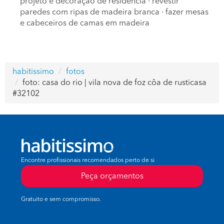
projeto e decoração de residência
·
revestir
paredes com ripas de madeira branca
·
fazer mesas
e cabeceiros de camas em madeira
habitissimo
fotos
foto: casa do rio | vila nova de foz côa de rusticasa
#32102
Encontre profissionais recomendados perto de si
Peça orçamentos
Gratuito e sem compromisso.