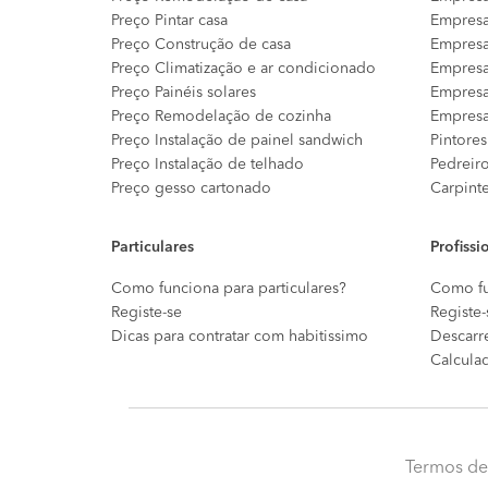
Preço Pintar casa
Empresa
Preço Construção de casa
Empresa
Preço Climatização e ar condicionado
Empresa
Preço Painéis solares
Empresa
Preço Remodelação de cozinha
Empresa
Preço Instalação de painel sandwich
Pintores
Preço Instalação de telhado
Pedreir
Preço gesso cartonado
Carpint
Particulares
Profissi
Como funciona para particulares?
Como fu
Registe-se
Registe-
Dicas para contratar com habitissimo
Descarr
Calcula
Termos de