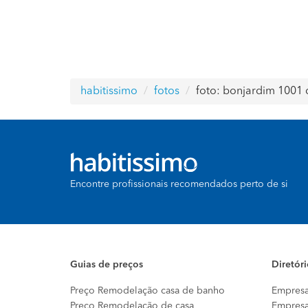
habitissimo
fotos
foto: bonjardim 1001
Encontre profissionais recomendados perto de si
Guias de preços
Diretór
Preço Remodelação casa de banho
Empresa
Preço Remodelação de casa
Empresa