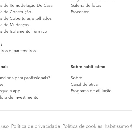
s de Remodelação De Casa
Galeria de fotos
s de Construção
Procenter
s de Coberturas e telhados
s de Mudanças
s de Isolamento Termico
os
eiros e marceneiros
onais
Sobre habitissimo
nciona para profissionais?
Sobre
se
Canal de ética
egue a app
Programa de afiliação
dora de investimento
 uso
Política de privacidade
Política de cookies
habitissimo