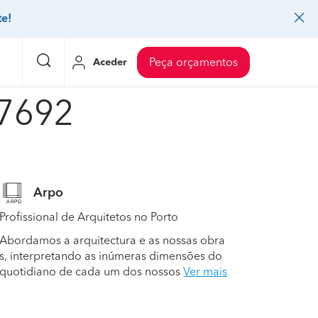
te!
Aceder
Peça orçamentos
17692
eço Pedreiros
Mudanças
Preço Mudanças
ia
eço Jardinagem
Decoração de interiores
Preço Instalação de painel sandwich
Arpo
eço Carpintaria e marcenaria
Controlo de pragas
Preço Arquitetos
Profissional de Arquitetos no Porto
eço Pintura
Sistemas de segurança
Preço Controlo de pragas
Abordamos a arquitectura e as nossas obra
eço Canalização
Faz tudo
Preço Pavimentos
s, interpretando as inúmeras dimensões do
quotidiano de cada um dos nossos
Ver mais
icionado
eço Limpeza
Gesso cartonado
Preço Coberturas e telhados