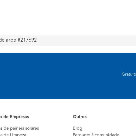
 de arpo #217692
Gratui
io de Empresas
Outros
s de painéis solares
Blog
s de Limpeza
Pergunte à comunidade