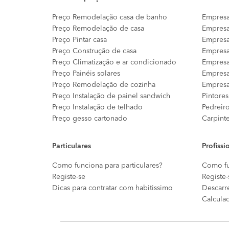
Preço Remodelação casa de banho
Empresa
Preço Remodelação de casa
Empresa
Preço Pintar casa
Empresa
Preço Construção de casa
Empresa
Preço Climatização e ar condicionado
Empresa
Preço Painéis solares
Empresa
Preço Remodelação de cozinha
Empresa
Preço Instalação de painel sandwich
Pintores
Preço Instalação de telhado
Pedreir
Preço gesso cartonado
Carpint
Particulares
Profissi
Como funciona para particulares?
Como fu
Registe-se
Registe-
Dicas para contratar com habitissimo
Descarr
Calcula