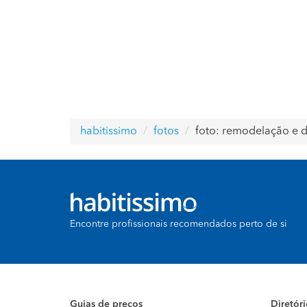
habitissimo
fotos
foto: remodelação e d
Encontre profissionais recomendados perto de si
Guias de preços
Diretór