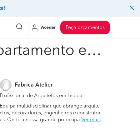
te!
Aceder
Peça orçamentos
Fotoremodelacao e decoracao de apartamento em oeiras #1755
eço Pedreiros
Mudanças
Preço Mudanças
ia
eço Jardinagem
Decoração de interiores
Preço Instalação de painel sandwich
Fabrica Atelier
eço Carpintaria e marcenaria
Controlo de pragas
Preço Arquitetos
Profissional de Arquitetos em Lisboa
eço Pintura
Sistemas de segurança
Preço Controlo de pragas
Equipa multidisciplinar que abrange arquite
eço Canalização
Faz tudo
Preço Pavimentos
ctos, decoradores, engenheiros e construtor
es. Onde a nossa grande preocupa
Ver mais
icionado
eço Limpeza
Gesso cartonado
Preço Coberturas e telhados