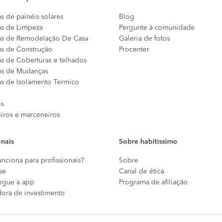
s de painéis solares
Blog
s de Limpeza
Pergunte à comunidade
s de Remodelação De Casa
Galeria de fotos
s de Construção
Procenter
s de Coberturas e telhados
s de Mudanças
s de Isolamento Termico
os
eiros e marceneiros
onais
Sobre habitissimo
nciona para profissionais?
Sobre
se
Canal de ética
egue a app
Programa de afiliação
dora de investimento